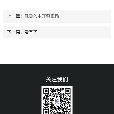
上一篇：
低吸入中开泵现场
下一篇：没有了!
关注我们