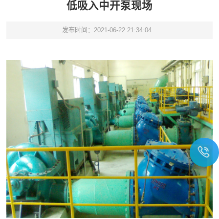
低吸入中开泵现场
发布时间：2021-06-22 21:34:04