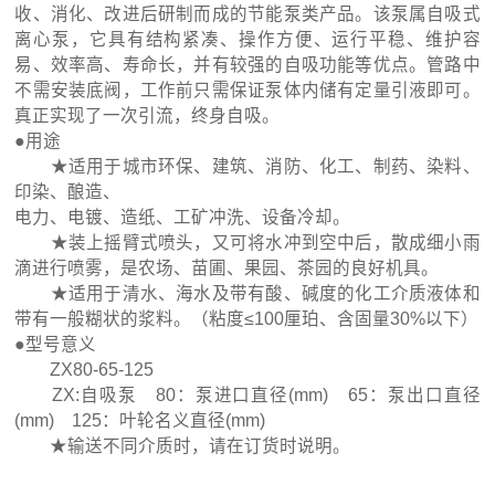
收、消化、改进后研制而成的节能泵类产品。该泵属自吸式
离心泵，它具有结构紧凑、操作方便、运行平稳、维护容
易、效率高、寿命长，并有较强的自吸功能等优点。管路中
不需安装底阀，工作前只需保证泵体内储有定量引液即可。
真正实现了一次引流，终身自吸。
●用途
★适用于城市环保、建筑、消防、化工、制药、染料、
印染、酿造、
电力、电镀、造纸、工矿冲洗、设备冷却。
★装上摇臂式喷头，又可将水冲到空中后，散成细小雨
滴进行喷雾，是农场、苗圃、果园、茶园的良好机具。
★适用于清水、海水及带有酸、碱度的化工介质液体和
带有一般糊状的浆料。（粘度≤100厘珀、含固量30%以下）
●型号意义
ZX80-65-125
ZX:自吸泵 80：泵进口直径(mm) 65：泵出口直径
(mm) 125：叶轮名义直径(mm)
★输送不同介质时，请在订货时说明。