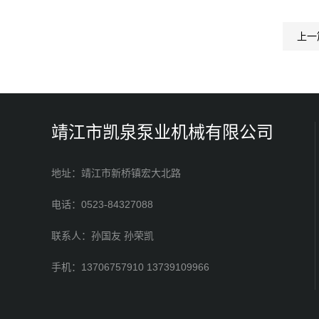
上一
靖江市凯泉泵业机械有限公司
地址：靖江市新桥镇宏大北路
电话：0523-84327088
联系人：孙国友 孙荣凯
手机：13706757910 13739109966