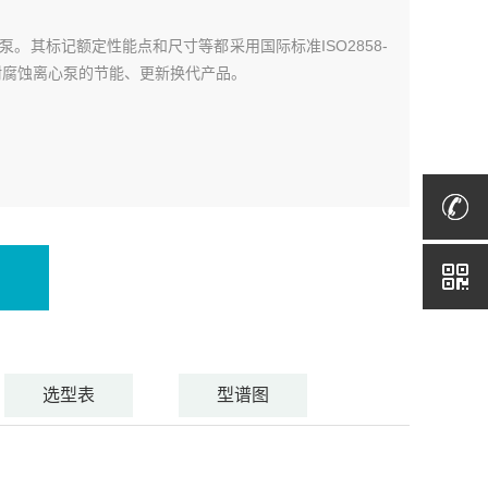
其标记额定性能点和尺寸等都采用国际标准ISO2858-
型耐腐蚀离心泵的节能、更新换代产品。
选型表
型谱图