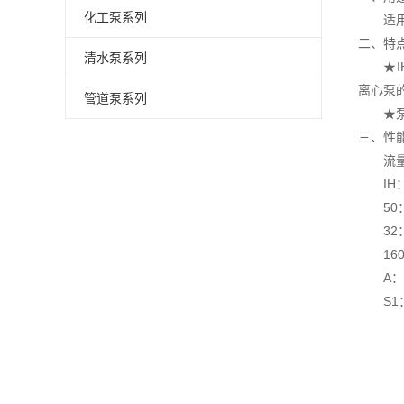
化工泵系列
适用于
二、特
清水泵系列
★IH
离心泵
管道泵系列
★泵输
三、性
流量：1.
IH：
50：
32：
160
A：同
S1：