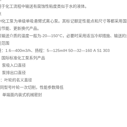
化工流程中输送有腐蚀性粘度类似于水的液体。
点
化工泵为单级单吸悬臂式离心泵。其标记额定性能点和尺寸等都采用国际标准I
的节能、更新换代产品。
送介质的温度一般为-20—150°C，必要时采用适当冷却措施、输送的介
能范围
6—400m3/h、扬程：5—125mIH 50—32—160 A S1 303
国际标准化工泵系列产品
泵吸入口直径
泵排出口直径
：叶轮的名义直径
型号叶轮一次切削，性能参数降低
单端面内装式机械密封